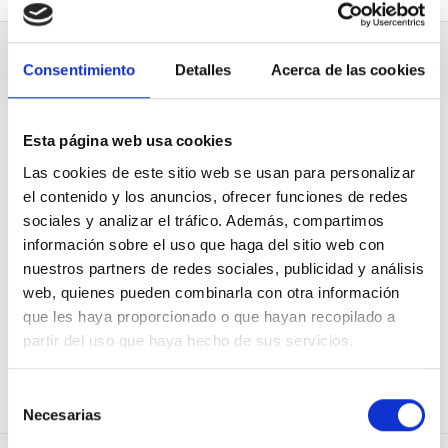
Preguntas
Consentimiento
Detalles
Acerca de las cookies
Esta página web usa cookies
A Eusko Legebiltzarra
Las cookies de este sitio web se usan para personalizar
el contenido y los anuncios, ofrecer funciones de redes
sociales y analizar el tráfico. Además, compartimos
Somos una familia con dos hijos con una gran discapacidad.
¿Para cuándo una vivienda de alquiler adaptada para poder
información sobre el uso que haga del sitio web con
atender a nuestros hijos?
nuestros partners de redes sociales, publicidad y análisis
Pregunta de
Gure Señeak
web, quienes pueden combinarla con otra información
537
Apoyos de
500
02 Jun. 2022
que les haya proporcionado o que hayan recopilado a
partir del uso que haya hecho de sus servicios.
APOYAR
COMPARTIR
Selección
Necesarias
de
consentimiento