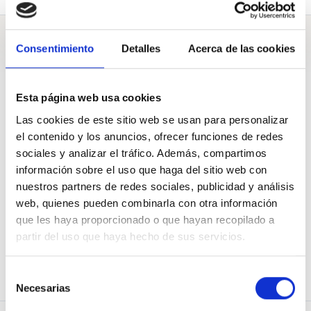
Preguntas
Consentimiento
Detalles
Acerca de las cookies
Esta página web usa cookies
A Vitoria-Gasteiz
Las cookies de este sitio web se usan para personalizar
el contenido y los anuncios, ofrecer funciones de redes
sociales y analizar el tráfico. Además, compartimos
Gasteizko Udalak birziklatze tasa eta hondakinen kudeaketa
eredua hobetu behar ditu, legedia betetzeko eta gure lurra
información sobre el uso que haga del sitio web con
babesteko.
nuestros partners de redes sociales, publicidad y análisis
Pregunta de
Gasteiz Zero Zabor
web, quienes pueden combinarla con otra información
15
Apoyos de
300
28 Oct. 2021
que les haya proporcionado o que hayan recopilado a
partir del uso que haya hecho de sus servicios.
APOYAR
COMPARTIR
Selección
Necesarias
de
consentimiento