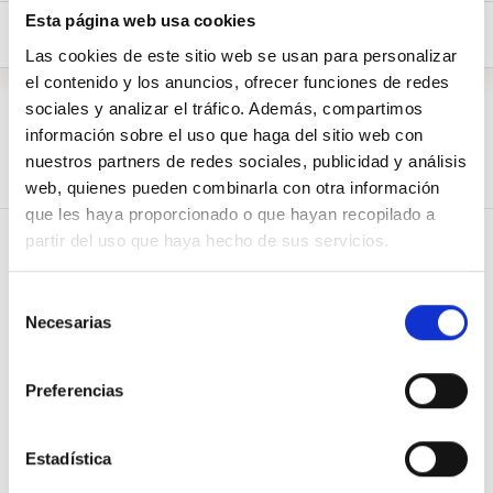
Esta página web usa cookies
Preguntas (1)
Biografía
Las cookies de este sitio web se usan para personalizar
el contenido y los anuncios, ofrecer funciones de redes
Biografía
sociales y analizar el tráfico. Además, compartimos
información sobre el uso que haga del sitio web con
nuestros partners de redes sociales, publicidad y análisis
web, quienes pueden combinarla con otra información
que les haya proporcionado o que hayan recopilado a
partir del uso que haya hecho de sus servicios.
Selección
Necesarias
de
PREGUNTA
Blog de Osoigo
consentimiento
APOYA
Quiénes somos
Preferencias
RESPUESTAS
¿Quieres saber más?
TE ESCUCHAN
Organizaciones
Estadística
colaboradoras