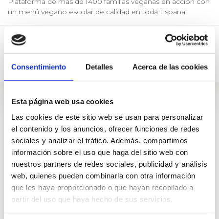
Plataforma de más de 1400 familias veganas en acción con
un menú vegano escolar de calidad en toda España
Respuestas (3)
Preguntas (1)
Consentimiento
Detalles
Acerca de las cookies
Biografía
Preguntas
Esta página web usa cookies
Las cookies de este sitio web se usan para personalizar
el contenido y los anuncios, ofrecer funciones de redes
sociales y analizar el tráfico. Además, compartimos
información sobre el uso que haga del sitio web con
A Congreso de los diputados
nuestros partners de redes sociales, publicidad y análisis
web, quienes pueden combinarla con otra información
¿Cuándo dispondrán las familias veganas de menú vegano de
calidad en todos los centros escolares de España?
que les haya proporcionado o que hayan recopilado a
Pregunta de
FEUMVE
partir del uso que haya hecho de sus servicios.
1675
Apoyos de
1500
23 Oct. 2019