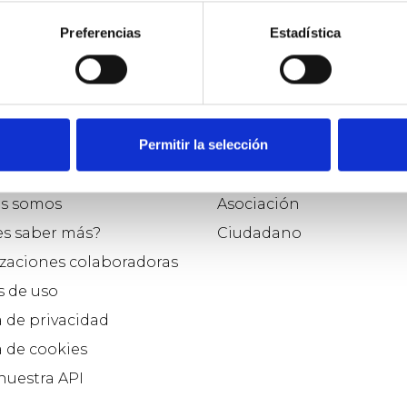
Preferencias
Estadística
o
Participar como...
Permitir la selección
e Osoigo
Político
s somos
Asociación
es saber más?
Ciudadano
zaciones colaboradoras
 de uso
a de privacidad
a de cookies
 nuestra API