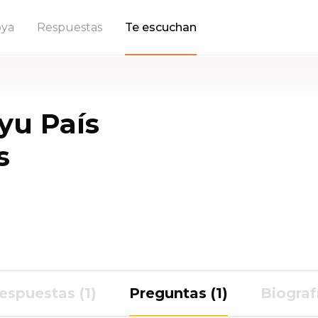
ya
Respuestas
Te escuchan
yu País
s
espuestas (1)
Preguntas (1)
Biograf