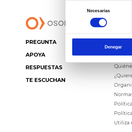
Selección
Necesarias
de
consentimiento
PREGUNTA
Osoig
Denegar
APOYA
Blog d
Quiéne
RESPUESTAS
¿Quier
TE ESCUCHAN
Organi
Normas
Polític
Polític
Utiliza