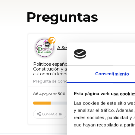
Preguntas
A Senado
Políticos españoles: ¿Cuándo cumplirán la
Constitución y abordarán la creación de la
autonomía leonesa?
Consentimiento
Pregunta de
Conceyu País Lliones
Esta página web usa cookie
86
Apoyos de
500
22 Abr. 2021
Las cookies de este sitio we
y analizar el tráfico. Ademá
APOYAR
COMPARTIR
redes sociales, publicidad y
que hayan recopilado a parti