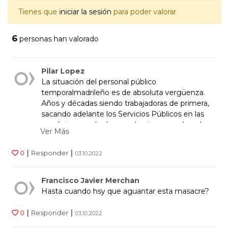
Tienes que
iniciar la sesión
para poder valorar
6
personas han valorado
Pilar Lopez
La situación del personal público
temporalmadrileño es de absoluta vergüenza.
Años y décadas siendo trabajadoras de primera,
sacando adelante los Servicios Públicos en las
condiciones más duras y abusivas, con derechos
Ver Más
de segunda. Ya está bien, caramba. Fijeza YA!!
|
|
0
Responder
03.10.2022
Francisco Javier Merchan
Hasta cuando hsy que aguantar esta masacre?
|
|
0
Responder
03.10.2022