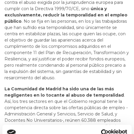
contra el abuso exigida por la jurisprudencia europea para
cumplir con la Directiva 1999/70/CE, sino
única y
exclusivamente, reducir la temporalidad en el empleo
público
. No se fija en las personas, en los y las trabajadoras
que han sufrido esa temporalidad, sino únicamente se
centra en estabilizar plazas, las ocupe quien las ocupe, con
el objetivo de guardar las apariencias acerca del
cumplimiento de los compromisos adquiridos en el
componente 11 del Plan de Recuperación, Transformación y
Resiliencia, y así justificar el poder recibir fondos europeos,
pero realmente condenando al personal público precario a
la expulsión del sistema, sin garantías de estabilidad y sin
resarcimiento del abuso.
La Comunidad de Madrid ha sido una de las más
negligentes en lo tocante al abuso de temporalidad
.
Así, los tres sectores en que el Gobierno regional tiene la
competencia directa sobre las ofertas públicas de empleo -
Administración General y Servicios, Servicio de Salud, y
Docentes No Universitarios-, reúnen 60.388 empleados
temporales, lo que supone un
42% de temporalidad
,
situándose muy por encima del 8% que la Unión Europea