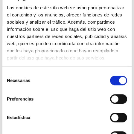
Las cookies de este sitio web se usan para personalizar
el contenido y los anuncios, ofrecer funciones de redes
sociales y analizar el tráfico. Además, compartimos
información sobre el uso que haga del sitio web con
nuestros partners de redes sociales, publicidad y análisis
web, quienes pueden combinarla con otra información
que les haya proporcionado o que hayan recopilado a
partir del uso que haya hecho de sus servicios.
PREGUNTA
Selección
¿Cómo es que no hay ningún
Necesarias
de
refugiado en España y se hace
consentimiento
"politica" para refugiados?
Preferencias
Sinceramente no entiendo como estando
España tan preparada para recibir a los
Estadística
refugiados solamente haya cuatro personas con
estatuto de refugiado. ¿Por qué?