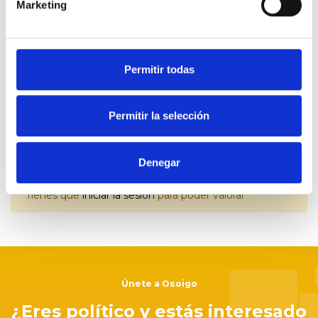
Marketing
Enviada por
Permitir todas
Usuario Anónimo
Permitir la selección
de 10 Apoyos
14.04.2016
13
Denegar
Tienes que
iniciar la sesión
para poder valorar
Únete a Osoigo
¿Eres político y estás interesado