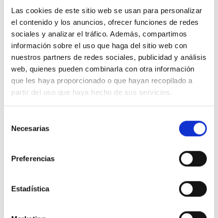
Infantil.
Las cookies de este sitio web se usan para personalizar
La creación de
equipos especializados
en el
el contenido y los anuncios, ofrecer funciones de redes
diagnóstico y el tratamiento de los efectos derivados
sociales y analizar el tráfico. Además, compartimos
del maltrato en la infancia.
información sobre el uso que haga del sitio web con
Campañas de
sensibilización
específicas para
nuestros partners de redes sociales, publicidad y análisis
informar y combatir el estigma social que recae sobre
web, quienes pueden combinarla con otra información
estas enfermedades.
que les haya proporcionado o que hayan recopilado a
Con tu firma estás luchando por que se cumpla uno los
partir del uso que haya hecho de sus servicios.
derechos fundamentales de todos los niños y niñas: Su
bienestar emocional. Firma ahora.
Selección
Porque sin salud mental no hay salud. Y sin salud no
Necesarias
de
hay futuro.
consentimiento
Súmate a la iniciativa, ¡todos ganamos!
Preferencias
Respostes dels polítics
Estadística
Has d’
iniciar la sesió
per poder valorar