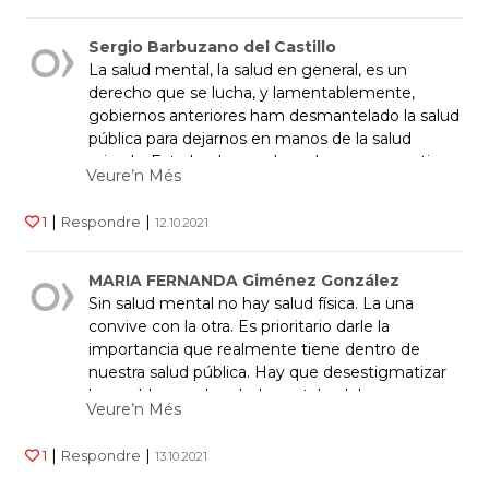
Sergio Barbuzano del Castillo
La salud mental, la salud en general, es un
derecho que se lucha, y lamentablemente,
gobiernos anteriores ham desmantelado la salud
pública para dejarnos en manos de la salud
privada. Este hecho es el que hay que revertir.
Veure’n Més
Una salud pública digna ya! Suerte en vuestra
lucha!
|
|
1
Respondre
12.10.2021
MARIA FERNANDA Giménez González
Sin salud mental no hay salud física. La una
convive con la otra. Es prioritario darle la
importancia que realmente tiene dentro de
nuestra salud pública. Hay que desestigmatizar
los problemas de salud mental y deben ser
Veure’n Més
atajados cuanto antes.
|
|
1
Respondre
13.10.2021