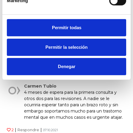
Marketing
24
personas han valorado
Permitir todas
Carmen Tubio
La salud mental de un niño es el pilar de su
desarrollo como persona. Deberia ser parte
Permitir la selección
integrante del control del niño sano y por
supuesto dejar de ser un articulo de lujo.
Denegar
|
|
1
Respondre
07.10.2021
Carmen Tubio
4 meses de espera para la primera consulta y
otros dos para las revisiones. A nadie se le
ocurriria esperar tanto para un brazo roto y sin
embargo soportamos mucho para un trastorno
mental que en muchos casos es urgente atajar.
|
|
2
Respondre
07.10.2021