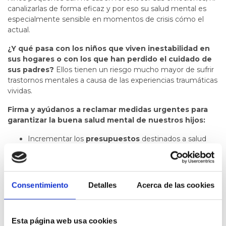
canalizarlas de forma eficaz y por eso su salud mental es
especialmente sensible en momentos de crisis cómo el
actual.
¿Y qué pasa con los niños que viven inestabilidad en
sus hogares o con los que han perdido el cuidado de
sus padres?
Ellos tienen un riesgo mucho mayor de sufrir
trastornos mentales a causa de las experiencias traumáticas
vividas.
Firma y ayúdanos a reclamar medidas urgentes para
garantizar la buena salud mental de nuestros hijos:
Incrementar los
presupuestos
destinados a salud
mental.
Apostar por la
prevención y la intervención
temprana
, reduciendo el tiempo que transcurre entre
los primeros síntomas y el primer contacto
Consentimiento
Detalles
Acerca de las cookies
terapéutico.
Una
coordinación
permanente entre los equipos de
atención primaria y los de salud mental.
Esta página web usa cookies
La incorporación de la especialidad de
Psiquiatría