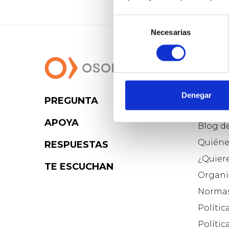
Selección
Necesarias
de
consentimiento
Denegar
PREGUNTA
Osoig
APOYA
Blog d
Quiéne
RESPUESTAS
¿Quier
TE ESCUCHAN
Organi
Normas
Polític
Polític