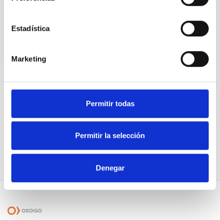
Estadística
Marketing
Javier Alfonso
Noemí Santana
Cendón
Permitir todas
Diputada por Canarias
en el Congreso
Diputado nacional y
portavoz de Ciencia e
Innovación del
Permitir la selección
Congreso
Denegar