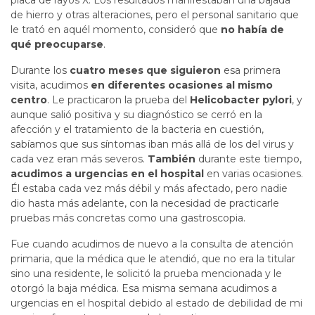
placa de rayos X. Los resultados manifestaban una bajada
de hierro y otras alteraciones, pero el personal sanitario que
le trató en aquél momento, consideró que
no había de
qué preocuparse
.
Durante los
cuatro meses que siguieron
esa primera
visita, acudimos
en diferentes ocasiones al mismo
centro
. Le practicaron la prueba del
Helicobacter pylori
, y
aunque salió positiva y su diagnóstico se cerró en la
afección y el tratamiento de la bacteria en cuestión,
sabíamos que sus síntomas iban más allá de los del virus y
cada vez eran más severos.
También
durante este tiempo,
acudimos a urgencias en el hospital
en varias ocasiones.
Él estaba cada vez más débil y más afectado, pero nadie
dio hasta más adelante, con la necesidad de practicarle
pruebas más concretas como una gastroscopia.
Fue cuando acudimos de nuevo a la consulta de atención
primaria, que la médica que le atendió, que no era la titular
sino una residente, le solicitó la prueba mencionada y le
otorgó la baja médica. Esa misma semana acudimos a
urgencias en el hospital debido al estado de debilidad de mi