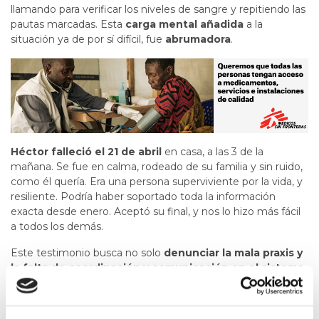
llamando para verificar los niveles de sangre y repitiendo las
pautas marcadas. Esta
carga mental añadida
a la
situación ya de por sí difícil, fue
abrumadora
.
Héctor falleció el 21 de abril
en casa, a las 3 de la
mañana. Se fue en calma, rodeado de su familia y sin ruido,
como él quería. Era una persona superviviente por la vida, y
resiliente. Podría haber soportado toda la información
exacta desde enero. Aceptó su final, y nos lo hizo más fácil
a todos los demás.
Este testimonio busca no solo
denunciar la mala praxis y
la falta de coordinación y comunicación en el sistema
sanitario
, sino también
instar a una mejora para evitar
que otras personas pasen por esta experiencia
. La
historia de Héctor debe ser contada para que no se repita.