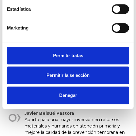
primaria para, así, garantizar que todos los pacientes
Estadística
pueden recibir la atención que necesitan, al momento
que la necesitan
y así ayudar a que situaciones como la
que vivió Héctor, no se repiten.
Marketing
Permitir todas
Permitir la selección
Tienes que
iniciar la sesión
para poder valorar
6
personas han valorado
Denegar
Javier Belsué Pastora
Aporto para una mayor inversión en recursos
materiales y humanos en atención primaria y
mejore la calidad de la prevención temprana en