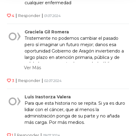
cualquier enfermedad
|
|
4
Responder
01.07.2024
Graciela Gil Romera
Tristemente no podemos cambiar el pasado
pero sí imaginar un futuro mejor; danos esa
oportunidad Gobierno de Aragón inviertiendo a
largo plazo en atención primaria, pública y de
calidad como garante de una salud pública
Ver Más
robusta.
|
|
3
Responder
02.07.2024
Luis Irastorza Valera
Para que esta historia no se repita. Si ya es duro
lidiar con el cáncer, que al menos la
administración ponga de su parte y no añada
más carga. Por más medios.
|
|
1
Responder
09.07.2024